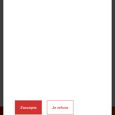
jusqu'à -20°C, un additif sans fluor et l'ensemble des
certifications requises pour répondre aux exigences des
professionnels.
Contactez nos équipes commerciales pour plus
d'informations ou pour obtenir votre devis personnalisé.
J'accepte
Je refuse